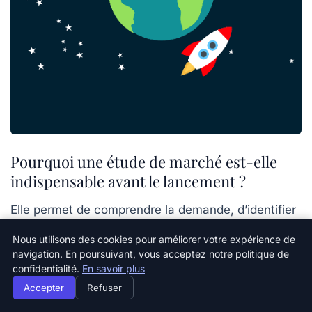
Pourquoi une étude de marché est-elle
indispensable avant le lancement ?
Elle permet de comprendre la demande, d’identifier
les besoins clients et d’analyser la concurrence
Nous utilisons des cookies pour améliorer votre expérience de
pour mieux positionner votre offre.
navigation. En poursuivant, vous acceptez notre politique de
confidentialité.
En savoir plus
Comment bâtir un business plan efficace ?
Accepter
Refuser