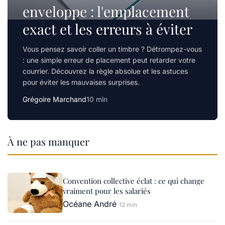
enveloppe : l'emplacement
exact et les erreurs à éviter
Vous pensez savoir coller un timbre ? Détrompez-vous
: une simple erreur de placement peut retarder votre
courrier. Découvrez la règle absolue et les astuces
pour éviter les mauvaises surprises.
Grégoire Marchand
10 min
À ne pas manquer
Convention collective éclat : ce qui change
vraiment pour les salariés
Océane André
12 min