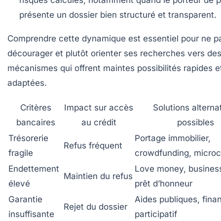
risques calculés, notamment quand le porteur de p
présente un dossier bien structuré et transparent.
Comprendre cette dynamique est essentiel pour ne p
décourager et plutôt orienter ses recherches vers de
mécanismes qui offrent maintes possibilités rapides e
adaptées.
Critères
Impact sur accès
Solutions alterna
bancaires
au crédit
possibles
Trésorerie
Portage immobilier,
Refus fréquent
fragile
crowdfunding, microc
Endettement
Love money, business
Maintien du refus
élevé
prêt d’honneur
Garantie
Aides publiques, fin
Rejet du dossier
insuffisante
participatif