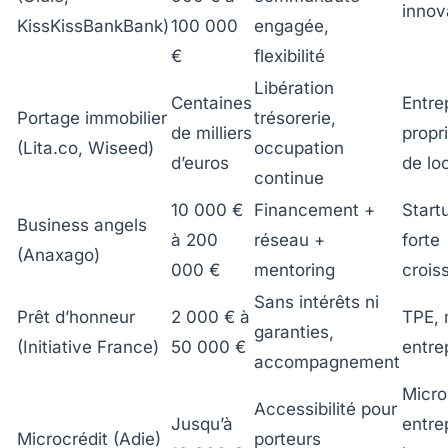
innov
KissKissBankBank)
100 000
engagée,
€
flexibilité
Libération
Centaines
Entre
Portage immobilier
trésorerie,
de milliers
propr
(Lita.co, Wiseed)
occupation
d’euros
de lo
continue
10 000 €
Financement +
Start
Business angels
à 200
réseau +
forte
(Anaxago)
000 €
mentoring
crois
Sans intérêts ni
Prêt d’honneur
2 000 € à
TPE, 
garanties,
(Initiative France)
50 000 €
entre
accompagnement
Micro
Accessibilité pour
Jusqu’à
entre
Microcrédit (Adie)
porteurs