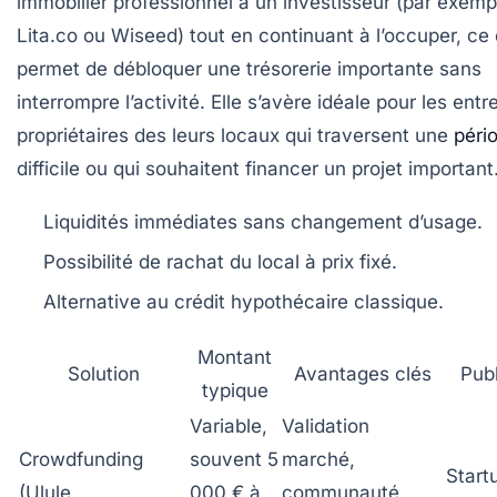
immobilier professionnel à un investisseur (par exemp
Lita.co ou Wiseed) tout en continuant à l’occuper, ce 
permet de débloquer une trésorerie importante sans
interrompre l’activité. Elle s’avère idéale pour les entr
propriétaires des leurs locaux qui traversent une
péri
difficile ou qui souhaitent financer un projet important
Liquidités immédiates sans changement d’usage.
Possibilité de rachat du local à prix fixé.
Alternative au crédit hypothécaire classique.
Montant
Solution
Avantages clés
Publ
typique
Variable,
Validation
Crowdfunding
souvent 5
marché,
Start
(Ulule,
000 € à
communauté