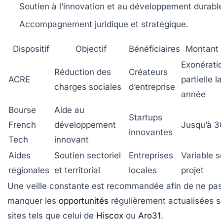
Soutien à l’innovation et au développement durabl
Accompagnement juridique et stratégique.
Dispositif
Objectif
Bénéficiaires
Montant i
Exonérati
Réduction des
Créateurs
ACRE
partielle l
charges sociales
d’entreprise
année
Bourse
Aide au
Startups
French
développement
Jusqu’à 3
innovantes
Tech
innovant
Aides
Soutien sectoriel
Entreprises
Variable s
régionales
et territorial
locales
projet
Une veille constante est recommandée afin de ne pa
manquer les
opportunités
régulièrement actualisées s
sites tels que celui de
Hiscox
ou
Aro31
.