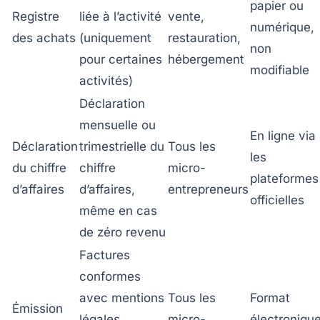
papier ou
Registre
liée à l’activité
vente,
numérique,
des achats
(uniquement
restauration,
non
pour certaines
hébergement
modifiable
activités)
Déclaration
mensuelle ou
En ligne via
Déclaration
trimestrielle du
Tous les
les
du chiffre
chiffre
micro-
plateformes
d’affaires
d’affaires,
entrepreneurs
officielles
même en cas
de zéro revenu
Factures
conformes
avec mentions
Tous les
Format
Émission
légales
micro-
électroniqu