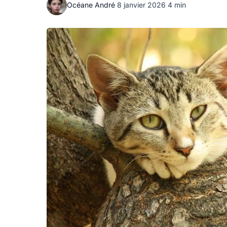
Océane André
·
8 janvier 2026
·
4 min