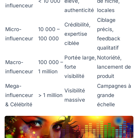
< 10 000
élevé,
de niche,
influenceur
authenticité
locales
Ciblage
Crédibilité,
Micro-
10 000 –
précis,
expertise
influenceur
100 000
feedback
ciblée
qualitatif
Portée large,
Notoriété,
Macro-
100 000 –
forte
lancement de
influenceur
1 million
visibilité
produit
Mega-
Campagnes à
Visibilité
influenceur
> 1 million
grande
massive
& Célébrité
échelle