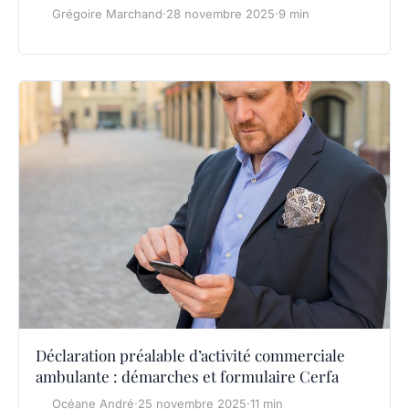
Grégoire Marchand
·
28 novembre 2025
·
9 min
Déclaration préalable d’activité commerciale
ambulante : démarches et formulaire Cerfa
Océane André
·
25 novembre 2025
·
11 min