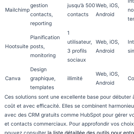
Int
gestion
jusqu’à 500
Web, iOS,
Mailchimp
no
contacts,
contacts
Android
te
reporting
1
Planification
utilisateur,
Web, iOS,
In
Hootsuite
posts,
3 profils
Android
si
monitoring
sociaux
Design
Web, iOS,
Canva
graphique,
illimité
Co
Android
templates
Ces solutions sont une excellente base pour débuter
coût et avec efficacité. Elles se combinent harmoni
avec des CRM gratuits comme
HubSpot
pour gérer v
et contacts commerciaux. Pour approfondir vos choix
pouvez consulter
la liste détaillée des outils pour en