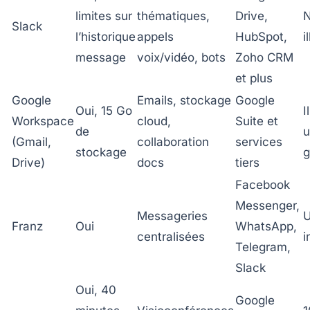
limites sur
thématiques,
Drive,
Slack
l’historique
appels
HubSpot,
i
message
voix/vidéo, bots
Zoho CRM
et plus
Google
Emails, stockage
Google
Oui, 15 Go
I
Workspace
cloud,
Suite et
de
u
(Gmail,
collaboration
services
stockage
g
Drive)
docs
tiers
Facebook
Messenger,
Messageries
Franz
Oui
WhatsApp,
centralisées
i
Telegram,
Slack
Oui, 40
Google