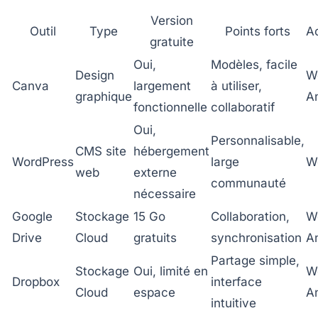
Version
Outil
Type
Points forts
Ac
gratuite
Oui,
Modèles, facile
Design
W
Canva
largement
à utiliser,
graphique
A
fonctionnelle
collaboratif
Oui,
Personnalisable,
CMS site
hébergement
WordPress
large
W
web
externe
communauté
nécessaire
Google
Stockage
15 Go
Collaboration,
W
Drive
Cloud
gratuits
synchronisation
A
Partage simple,
Stockage
Oui, limité en
W
Dropbox
interface
Cloud
espace
A
intuitive