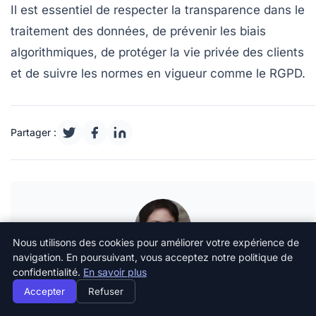
Il est essentiel de respecter la transparence dans le
traitement des données, de prévenir les biais
algorithmiques, de protéger la vie privée des clients
et de suivre les normes en vigueur comme le RGPD.
Partager :
Nous utilisons des cookies pour améliorer votre expérience de
navigation. En poursuivant, vous acceptez notre politique de
Océane André
confidentialité.
En savoir plus
Océane André est journaliste et couvre depuis plus de
Accepter
Refuser
huit ans les thématiques de la création d’entreprise, de la