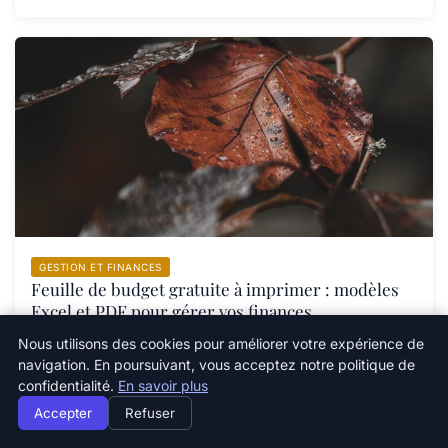
GESTION ET FINANCES
Feuille de budget gratuite à imprimer : modèles
Excel et PDF pour gérer vos finances
27 novembre 2025
Nous utilisons des cookies pour améliorer votre expérience de
navigation. En poursuivant, vous acceptez notre politique de
confidentialité.
En savoir plus
Accepter
Refuser