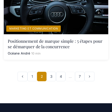
MARKETING ET COMMUNICATION
Positionnement de marque simple : 5 étapes pour
se démarquer de la concurrence
Océane André
10 min
1
2
3
4
…
7