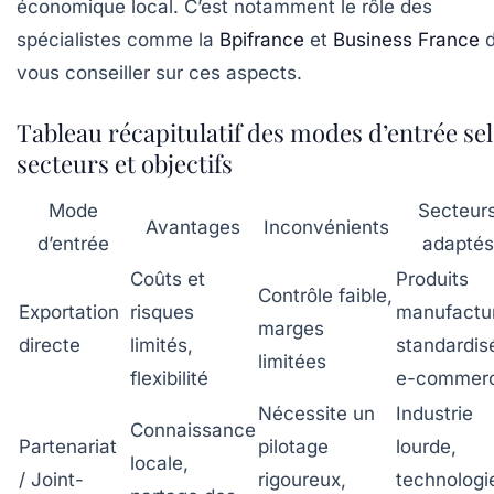
économique local. C’est notamment le rôle des
spécialistes comme la
Bpifrance
et
Business France
d
vous conseiller sur ces aspects.
Tableau récapitulatif des modes d’entrée se
secteurs et objectifs
Mode
Secteur
Avantages
Inconvénients
d’entrée
adaptés
Coûts et
Produits
Contrôle faible,
Exportation
risques
manufactu
marges
directe
limités,
standardis
limitées
flexibilité
e-commer
Nécessite un
Industrie
Connaissance
Partenariat
pilotage
lourde,
locale,
/ Joint-
rigoureux,
technologi