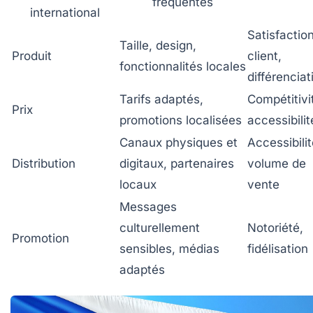
fréquentes
international
Satisfactio
Taille, design,
Produit
client,
fonctionnalités locales
différenciat
Tarifs adaptés,
Compétitivi
Prix
promotions localisées
accessibilit
Canaux physiques et
Accessibilit
Distribution
digitaux, partenaires
volume de
locaux
vente
Messages
culturellement
Notoriété,
Promotion
sensibles, médias
fidélisation
adaptés