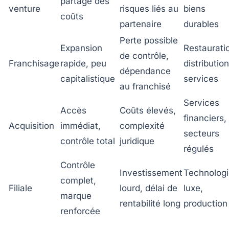
partage des
venture
risques liés au
biens
coûts
partenaire
durables
Perte possible
Expansion
Restaurati
de contrôle,
Franchisage
rapide, peu
distribution
dépendance
capitalistique
services
au franchisé
Services
Accès
Coûts élevés,
financiers,
Acquisition
immédiat,
complexité
secteurs
contrôle total
juridique
régulés
Contrôle
Investissement
Technologi
complet,
Filiale
lourd, délai de
luxe,
marque
rentabilité long
production
renforcée