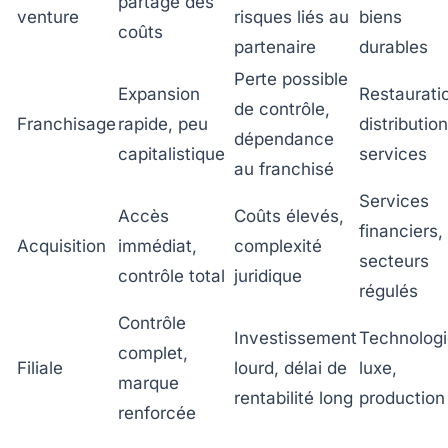
partage des
venture
risques liés au
biens
coûts
partenaire
durables
Perte possible
Expansion
Restaurati
de contrôle,
Franchisage
rapide, peu
distribution
dépendance
capitalistique
services
au franchisé
Services
Accès
Coûts élevés,
financiers,
Acquisition
immédiat,
complexité
secteurs
contrôle total
juridique
régulés
Contrôle
Investissement
Technologi
complet,
Filiale
lourd, délai de
luxe,
marque
rentabilité long
production
renforcée