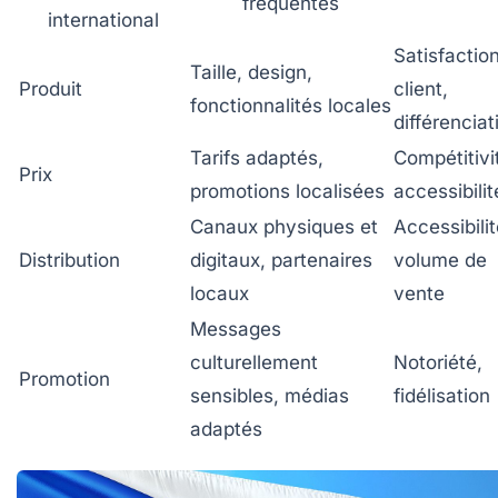
fréquentes
international
Satisfactio
Taille, design,
Produit
client,
fonctionnalités locales
différenciat
Tarifs adaptés,
Compétitivi
Prix
promotions localisées
accessibilit
Canaux physiques et
Accessibilit
Distribution
digitaux, partenaires
volume de
locaux
vente
Messages
culturellement
Notoriété,
Promotion
sensibles, médias
fidélisation
adaptés