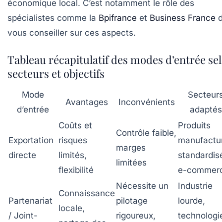
économique local. C’est notamment le rôle des
spécialistes comme la
Bpifrance
et
Business France
d
vous conseiller sur ces aspects.
Tableau récapitulatif des modes d’entrée se
secteurs et objectifs
Mode
Secteur
Avantages
Inconvénients
d’entrée
adaptés
Coûts et
Produits
Contrôle faible,
Exportation
risques
manufactu
marges
directe
limités,
standardis
limitées
flexibilité
e-commer
Nécessite un
Industrie
Connaissance
Partenariat
pilotage
lourde,
locale,
/ Joint-
rigoureux,
technologi