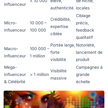
< 10 000
élevé,
de niche,
influenceur
authenticité
locales
Ciblage
Crédibilité,
Micro-
10 000 –
précis,
expertise
influenceur
100 000
feedback
ciblée
qualitatif
Portée large,
Notoriété,
Macro-
100 000 –
forte
lancement de
influenceur
1 million
visibilité
produit
Mega-
Campagnes à
Visibilité
influenceur
> 1 million
grande
massive
& Célébrité
échelle