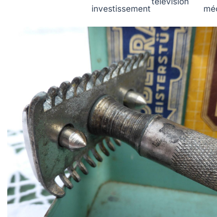
télévision
investissement
mé