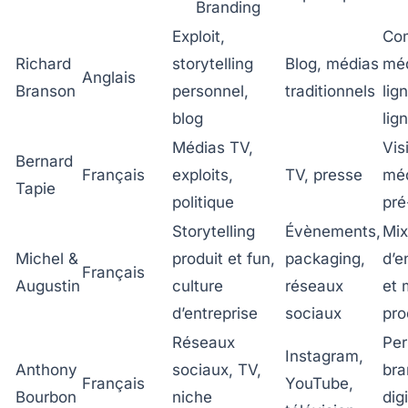
Branding
Exploit,
Co
Richard
storytelling
Blog, médias
méd
Anglais
Branson
personnel,
traditionnels
lig
blog
lig
Médias TV,
Visi
Bernard
Français
exploits,
TV, presse
méd
Tapie
politique
pré
Storytelling
Évènements,
Mix
Michel &
produit et fun,
packaging,
d’e
Français
Augustin
culture
réseaux
et 
d’entreprise
sociaux
pro
Réseaux
Per
Instagram,
Anthony
sociaux, TV,
bra
Français
YouTube,
Bourbon
niche
digi