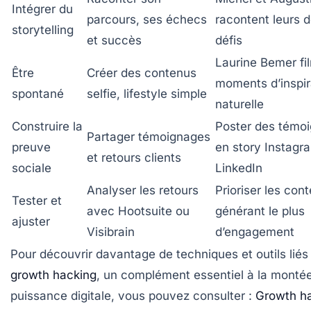
Intégrer du
parcours, ses échecs
racontent leurs 
storytelling
et succès
défis
Laurine Bemer fi
Être
Créer des contenus
moments d’inspir
spontané
selfie, lifestyle simple
naturelle
Construire la
Poster des témo
Partager témoignages
preuve
en story Instagr
et retours clients
sociale
LinkedIn
Analyser les retours
Prioriser les con
Tester et
avec Hootsuite ou
générant le plus
ajuster
Visibrain
d’engagement
Pour découvrir davantage de techniques et outils liés
growth hacking
, un complément essentiel à la monté
puissance digitale, vous pouvez consulter :
Growth ha