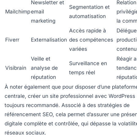
Newsletter et
Relation
Segmentation et
Mailchimp
email
privilég
automatisation
marketing
la com
Accès rapide à
Déléguer
Fiverr
Externalisation
des compétences
product
variées
contenu
Veille et
Réagir 
Surveillance en
Visibrain
analyse de
tendanc
temps réel
réputation
réputati
À noter également que pour disposer d’une plateform
centrale, créer un site professionnel avec WordPress 
toujours recommandé. Associé à des stratégies de
référencement SEO, cela permet d’assurer une prése
digitale complète et contrôlée, qui dépasse la volatili
réseaux sociaux.