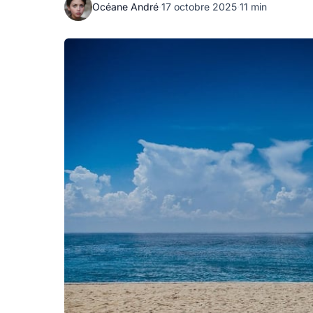
Océane André
·
17 octobre 2025
·
11 min