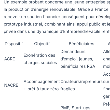
Un exemple probant concerne une jeune entreprise s
la production d’énergie renouvelable. Grâce à France 
recevoir un soutien financier conséquent pour
dévelo
prototype industriel, combinant ainsi appui public et 
privée dans une dynamique d’EntreprendreFacile renf
Dispositif
Objectif
Bénéficiaires
A
Demandeurs
All
Exonération des
ACRE
d’emploi, jeunes,
cha
charges sociales
bénéficiaires RSA
mo
Ac
Accompagnement
Créateurs/repreneurs
sur
NACRE
+ prêt à taux zéro
fragiles
fin
gar
Prê
PME, Start-ups