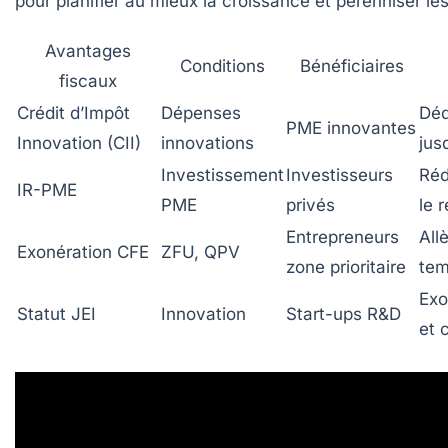
pour planifier au mieux la croissance et pérenniser les
Avantages
Conditions
Bénéficiaires
fiscaux
Crédit d’Impôt
Dépenses
Déd
PME innovantes
Innovation (CII)
innovations
jus
Investissement
Investisseurs
Réd
IR-PME
PME
privés
le 
Entrepreneurs
All
Exonération CFE
ZFU, QPV
zone prioritaire
tem
Exo
Statut JEI
Innovation
Start-ups R&D
et 