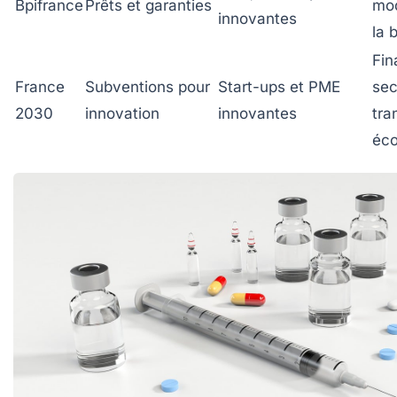
Bpifrance
Prêts et garanties
mod
innovantes
la 
Fi
France
Subventions pour
Start-ups et PME
sec
2030
innovation
innovantes
tra
éco