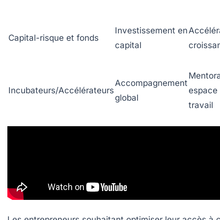
Investissement en
Accélér
Capital-risque et fonds
capital
croissa
Mentora
Accompagnement
Incubateurs/Accélérateurs
espace
global
travail
Les entrepreneurs souhaitant optimiser leur accès à