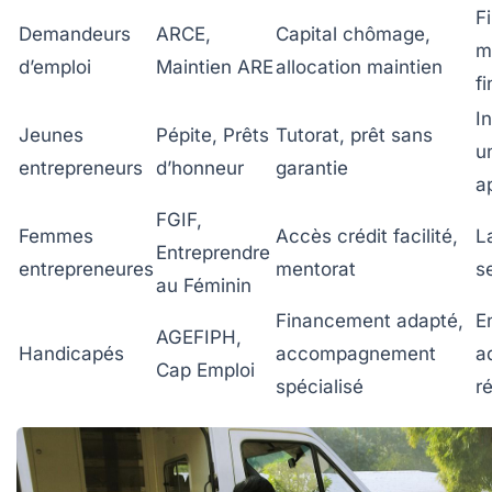
F
Demandeurs
ARCE,
Capital chômage,
m
d’emploi
Maintien ARE
allocation maintien
f
I
Jeunes
Pépite, Prêts
Tutorat, prêt sans
un
entrepreneurs
d’honneur
garantie
a
FGIF,
Femmes
Accès crédit facilité,
L
Entreprendre
entrepreneures
mentorat
s
au Féminin
Financement adapté,
E
AGEFIPH,
Handicapés
accompagnement
a
Cap Emploi
spécialisé
r